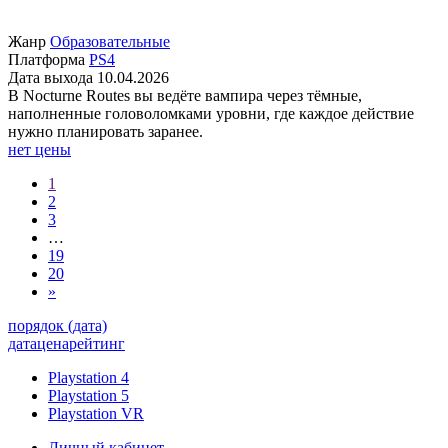
Жанр
Образовательные
Платформа
PS4
Дата выхода
10.04.2026
В Nocturne Routes вы ведёте вампира через тёмные,
наполненные головоломками уровни, где каждое действие
нужно планировать заранее.
нет цены
1
2
3
…
19
20
»
порядок (дата)
дата
цена
рейтинг
Playstation 4
Playstation 5
Playstation VR
Личный кабинет