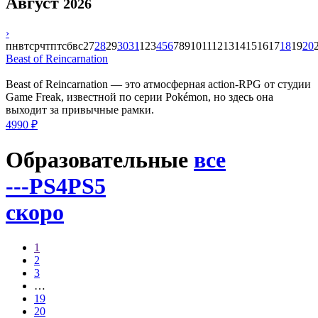
Август
2026
›
пн
вт
ср
чт
пт
сб
вс
27
28
29
30
31
1
2
3
4
5
6
7
8
9
10
11
12
13
14
15
16
17
18
19
20
Beast of Reincarnation
Beast of Reincarnation — это атмосферная action-RPG от студии
Game Freak, известной по серии Pokémon, но здесь она
выходит за привычные рамки.
4990 ₽
Образовательные
все
---
PS4
PS5
скоро
1
2
3
…
19
20