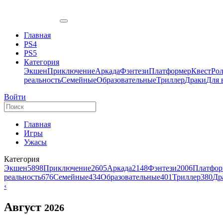
Главная
PS4
PS5
Категория
Экшен
Приключение
Аркада
Фэнтези
Платформер
Квест
Ро
реальность
Семейные
Образовательные
Триллер
Драки
Для 
Войти
Главная
Игры
Ужасы
Категория
Экшен
5898
Приключение
2605
Аркада
2148
Фэнтези
2006
Платфор
реальность
676
Семейные
434
Образовательные
401
Триллер
380
Др
‹
Август
2026