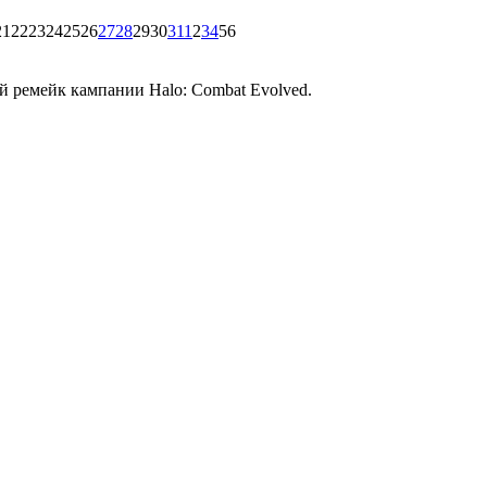
21
22
23
24
25
26
27
28
29
30
31
1
2
3
4
5
6
 ремейк кампании Halo: Combat Evolved.