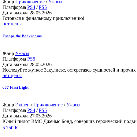
Жанр
Приключение
/
Ужасы
Платформа
PS4
/
PS5
Дата выхода
28.05.2026
Готовься к финальному приключению!
нет цены
Escape the Backrooms
Жанр
Ужасы
Платформа
PS5
Дата выхода
28.05.2026
Исследуйте жуткое Закулисье, остерегаясь сущностей и прочих
нет цены
007 First Light
Жанр
Экшен
/
Приключение
/
Ужасы
Платформа
PS4
/
PS5
Дата выхода
27.05.2026
Юный пилот ВМС Джеймс Бонд, совершив героический подвиг,
5 750 ₽