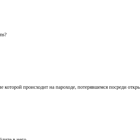
ms?
ствие которой происходит на пароходе, потерявшемся посреди откр
йдите в него.