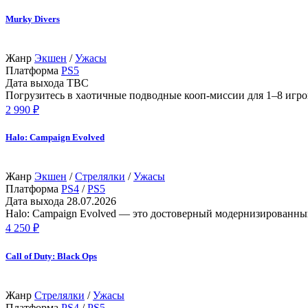
Murky Divers
Жанр
Экшен
/
Ужасы
Платформа
PS5
Дата выхода
TBC
Погрузитесь в хаотичные подводные кооп-миссии для 1–8 игро
2 990 ₽
Halo: Campaign Evolved
Жанр
Экшен
/
Стрелялки
/
Ужасы
Платформа
PS4
/
PS5
Дата выхода
28.07.2026
Halo: Campaign Evolved — это достоверный модернизированный
4 250 ₽
Call of Duty: Black Ops
Жанр
Стрелялки
/
Ужасы
Платформа
PS4
/
PS5