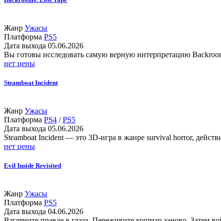
Жанр
Ужасы
Платформа
PS5
Дата выхода
05.06.2026
Вы готовы исследовать самую верную интерпретацию Backroo
нет цены
Steamboat Incident
Жанр
Ужасы
Платформа
PS4
/
PS5
Дата выхода
05.06.2026
Steamboat Incident — это 3D-игра в жанре survival horror, дей
нет цены
Evil Inside Revisited
Жанр
Ужасы
Платформа
PS5
Дата выхода
04.06.2026
Взгляните правде в глаза. Переживите кошмар заново. Затем во