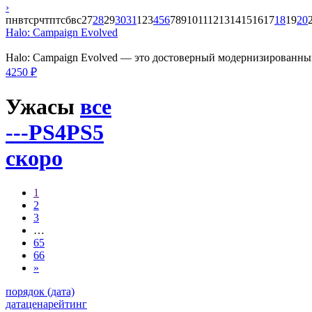
›
пн
вт
ср
чт
пт
сб
вс
27
28
29
30
31
1
2
3
4
5
6
7
8
9
10
11
12
13
14
15
16
17
18
19
20
Halo: Campaign Evolved
Halo: Campaign Evolved — это достоверный модернизированный
4250 ₽
Ужасы
все
---
PS4
PS5
скоро
1
2
3
…
65
66
»
порядок (дата)
дата
цена
рейтинг