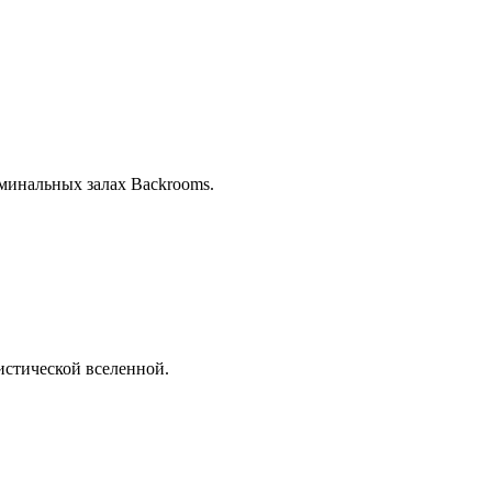
иминальных залах Backrooms.
истической вселенной.