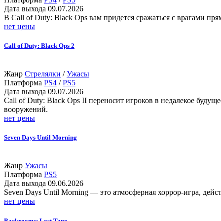
Дата выхода
09.07.2026
В Call of Duty: Black Ops вам придется сражаться с врагами п
нет цены
Call of Duty: Black Ops 2
Жанр
Стрелялки
/
Ужасы
Платформа
PS4
/
PS5
Дата выхода
09.07.2026
Call of Duty: Black Ops II переносит игроков в недалекое бу
вооружений.
нет цены
Seven Days Until Morning
Жанр
Ужасы
Платформа
PS5
Дата выхода
09.06.2026
Seven Days Until Morning — это атмосферная хоррор-игра, дейс
нет цены
Backrooms: Lost Tape