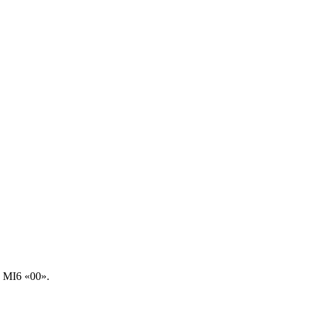
 MI6 «00».