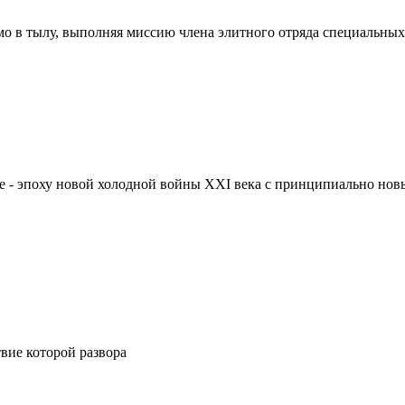
рямо в тылу, выполняя миссию члена элитного отряда специальны
дущее - эпоху новой холодной войны XXI века с принципиально н
твие которой развора