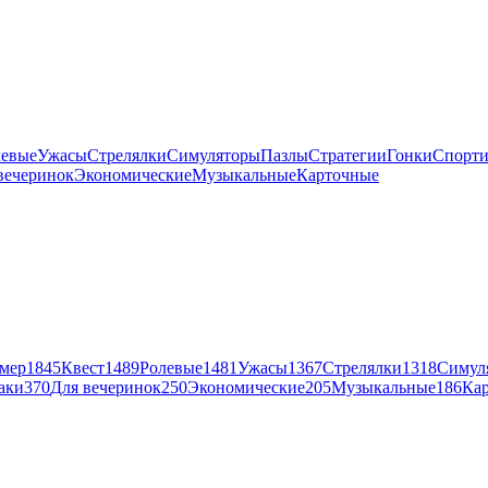
левые
Ужасы
Стрелялки
Симуляторы
Пазлы
Стратегии
Гонки
Спорт
вечеринок
Экономические
Музыкальные
Карточные
мер
1845
Квест
1489
Ролевые
1481
Ужасы
1367
Стрелялки
1318
Симул
аки
370
Для вечеринок
250
Экономические
205
Музыкальные
186
Ка