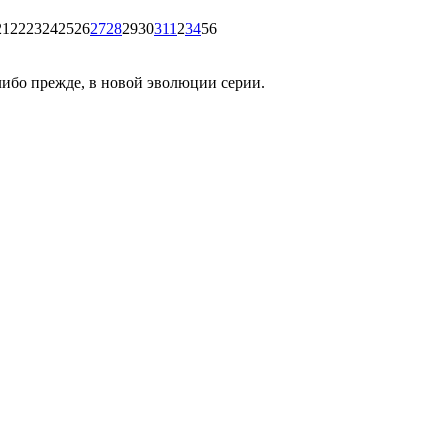
21
22
23
24
25
26
27
28
29
30
31
1
2
3
4
5
6
-либо прежде, в новой эволюции серии.