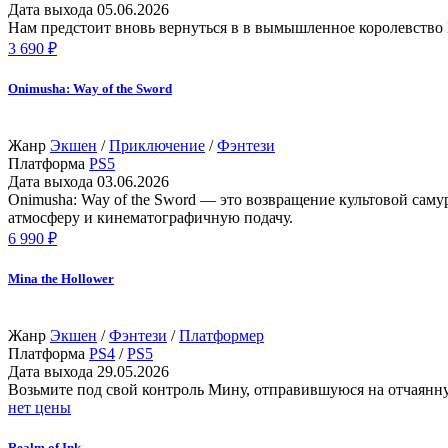
Дата выхода
05.06.2026
Нам предстоит вновь вернуться в в вымышленное королевство
3 690 ₽
Onimusha: Way of the Sword
Жанр
Экшен
/
Приключение
/
Фэнтези
Платформа
PS5
Дата выхода
03.06.2026
Onimusha: Way of the Sword — это возвращение культовой сам
атмосферу и кинематографичную подачу.
6 990 ₽
Mina the Hollower
Жанр
Экшен
/
Фэнтези
/
Платформер
Платформа
PS4
/
PS5
Дата выхода
29.05.2026
Возьмите под свой контроль Мину, отправившуюся на отчаянн
нет цены
Realm of Ink