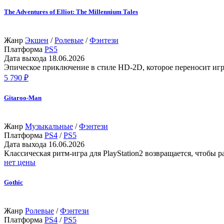
The Adventures of Elliot: The Millennium Tales
Жанр
Экшен
/
Ролевые
/
Фэнтези
Платформа
PS5
Дата выхода
18.06.2026
Эпическое приключение в стиле HD‑2D, которое переносит иг
5 790 ₽
Gitaroo-Man
Жанр
Музыкальные
/
Фэнтези
Платформа
PS4
/
PS5
Дата выхода
16.06.2026
Классическая ритм-игра для PlayStation2 возвращается, чтобы р
нет цены
Gothic
Жанр
Ролевые
/
Фэнтези
Платформа
PS4
/
PS5