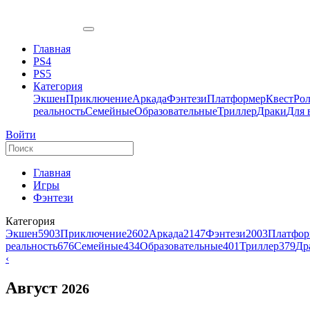
Главная
PS4
PS5
Категория
Экшен
Приключение
Аркада
Фэнтези
Платформер
Квест
Ро
реальность
Семейные
Образовательные
Триллер
Драки
Для 
Войти
Главная
Игры
Фэнтези
Категория
Экшен
5903
Приключение
2602
Аркада
2147
Фэнтези
2003
Платфор
реальность
676
Семейные
434
Образовательные
401
Триллер
379
Др
‹
Август
2026