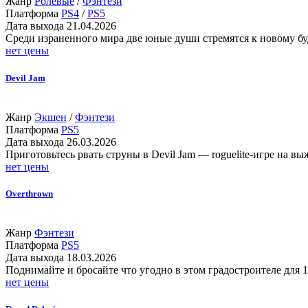
Жанр
Ролевые
/
Фэнтези
Платформа
PS4
/
PS5
Дата выхода
21.04.2026
Среди израненного мира две юные души стремятся к новому б
нет цены
Devil Jam
Жанр
Экшен
/
Фэнтези
Платформа
PS5
Дата выхода
26.03.2026
Приготовьтесь рвать струны в Devil Jam — roguelite-игре на в
нет цены
Overthrown
Жанр
Фэнтези
Платформа
PS5
Дата выхода
18.03.2026
Поднимайте и бросайте что угодно в этом градостроителе для 1
нет цены