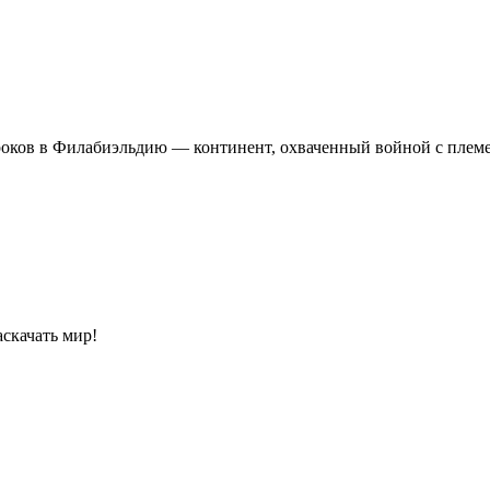
роков в Филабиэльдию — континент, охваченный войной с плем
аскачать мир!