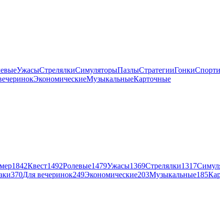
левые
Ужасы
Стрелялки
Симуляторы
Пазлы
Стратегии
Гонки
Спорт
вечеринок
Экономические
Музыкальные
Карточные
мер
1842
Квест
1492
Ролевые
1479
Ужасы
1369
Стрелялки
1317
Симул
аки
370
Для вечеринок
249
Экономические
203
Музыкальные
185
Ка