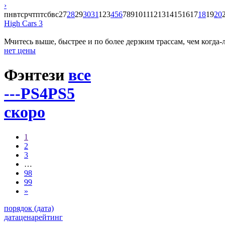
›
пн
вт
ср
чт
пт
сб
вс
27
28
29
30
31
1
2
3
4
5
6
7
8
9
10
11
12
13
14
15
16
17
18
19
20
High Cars 3
Мчитесь выше, быстрее и по более дерзким трассам, чем когда
нет цены
Фэнтези
все
---
PS4
PS5
скоро
1
2
3
…
98
99
»
порядок (дата)
дата
цена
рейтинг