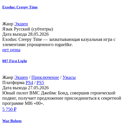
Exodus: Creepy Time
Жанр
Экшен
Язык
Русский (субтитры)
Дата выхода
28.05.2026
Exodus: Creepy Time — захватывающая казуальная игра с
элементами упрощенного roguelike.
нет цены
007 First Light
Жанр
Экшен
/
Приключение
/
Ужасы
Платформа
PS4
/
PS5
Дата выхода
27.05.2026
Юный пилот ВМС Джеймс Бонд, совершив героический
подвиг, получает предложение присоединиться к секретной
программе MI6 «00».
5 750 ₽
War Robots