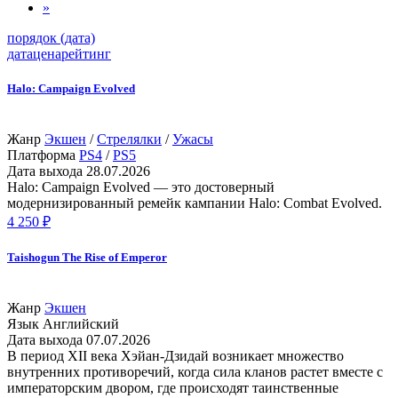
»
порядок (дата)
дата
цена
рейтинг
Halo: Campaign Evolved
Жанр
Экшен
/
Стрелялки
/
Ужасы
Платформа
PS4
/
PS5
Дата выхода
28.07.2026
Halo: Campaign Evolved — это достоверный
модернизированный ремейк кампании Halo: Combat Evolved.
4 250 ₽
Taishogun The Rise of Emperor
Жанр
Экшен
Язык
Английский
Дата выхода
07.07.2026
В период XII века Хэйан-Дзидай возникает множество
внутренних противоречий, когда сила кланов растет вместе с
императорским двором, где происходят таинственные