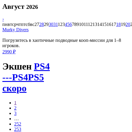
Август
2026
›
пн
вт
ср
чт
пт
сб
вс
27
28
29
30
31
1
2
3
4
5
6
7
8
9
10
11
12
13
14
15
16
17
18
19
20
Murky Divers
Погрузитесь в хаотичные подводные кооп-миссии для 1–8
игроков.
2990 ₽
Экшен
PS4
---
PS4
PS5
скоро
1
2
3
…
252
253