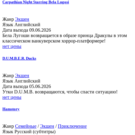
Carpathian Night Starring Bela Lugosi
Жанр
Экшен
Язык
Английский
Дата выхода
09.06.2026
Бела Лугоши возвращается в образе принца Дракулы в этом
классическом ванкуверском хоррор-платформере!
нет цены
D.U.M.B.E.R. Ducks
Жанр
Экшен
Язык
Английский
Дата выхода
05.06.2026
Утки D.U.M.B. возвращаются, чтобы спасти ситуацию!
нет цены
Hamstory
Жанр
Семейные
/
Экшен
/
Приключение
Язык
Русский (субтитры)