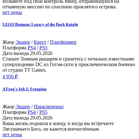
Возьмите под свой контроль Мину, отправившуюся на
отчаянную миссию по спасению проклятого острова.
нет цены
LEGO Batman: Legacy of the Dark Knight
Жанр
Экшен
/
Квест
/
Платформер
Платформа
PS4
/
PS5
Дата выхода
29.05.2026
Станьте Темным рыцарем и сразитесь с печально известными
суперзлодеями DC из Готэм-сити в приключенческом боевике
от студии TT Games.
4 950 ₽
A Frog's Job 2: Froggina
Жанр
Экшен
/
Приключение
Платформа
PS4
/
PS5
Дата выхода
29.05.2026
Ваша жизнь подошла к концу, и когда вы встречаете
Лягушачьего Бога, он кажется впечатлённым.
нет цены