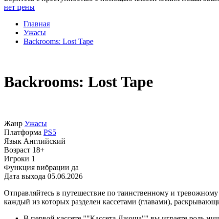
нет цены
Главная
Ужасы
Backrooms: Lost Tape
Backrooms: Lost Tape
Жанр
Ужасы
Платформа
PS5
Язык
Английский
Возраст
18+
Игроки
1
Функция вибрации
да
Дата выхода
05.06.2026
Отправляйтесь в путешествие по таинственному и тревожному
каждый из которых разделен кассетами (главами), раскрываю
В первой кассете ""Кассета Джоша"" вы играете роль ни