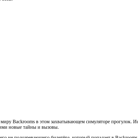
 миру Backrooms в этом захватывающем симуляторе прогулок. И
щими новые тайны и вызовы.
чего не подозревающего билетёра, который попадает в Backrooms