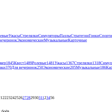
левые
Ужасы
Стрелялки
Симуляторы
Пазлы
Стратегии
Гонки
Спорт
вечеринок
Экономические
Музыкальные
Карточные
мер
1845
Квест
1489
Ролевые
1481
Ужасы
1367
Стрелялки
1318
Симул
аки
370
Для вечеринок
250
Экономические
205
Музыкальные
186
Ка
21
22
23
24
25
26
27
28
29
30
31
1
2
3
4
5
6
 боёв.