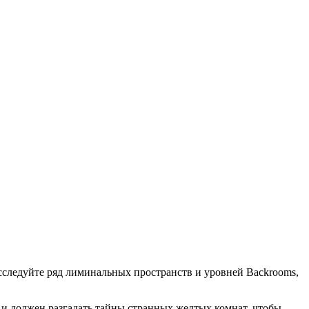
сследуйте ряд лиминальных пространств и уровней Backrooms,
 и должен разгадать тайны странных желтых комнат, чтобы