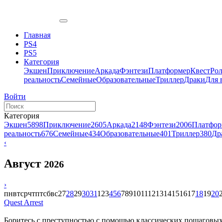
Главная
PS4
PS5
Категория
Экшен
Приключение
Аркада
Фэнтези
Платформер
Квест
Ро
реальность
Семейные
Образовательные
Триллер
Драки
Для 
Войти
Категория
Экшен
5898
Приключение
2605
Аркада
2148
Фэнтези
2006
Платфор
реальность
676
Семейные
434
Образовательные
401
Триллер
380
Др
‹
Август
2026
›
пн
вт
ср
чт
пт
сб
вс
27
28
29
30
31
1
2
3
4
5
6
7
8
9
10
11
12
13
14
15
16
17
18
19
20
Quest Arrest
Боритесь с преступностью с помощью классических пошаговых