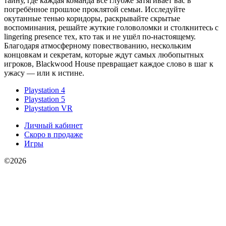
тайну, где каждая команда всё глубже затягивает вас в
погребённое прошлое проклятой семьи. Исследуйте
окутанные тенью коридоры, раскрывайте скрытые
воспоминания, решайте жуткие головоломки и столкнитесь с
lingering presence тех, кто так и не ушёл по-настоящему.
Благодаря атмосферному повествованию, нескольким
концовкам и секретам, которые ждут самых любопытных
игроков, Blackwood House превращает каждое слово в шаг к
ужасу — или к истине.
Playstation 4
Playstation 5
Playstation VR
Личный кабинет
Скоро в продаже
Игры
©2026