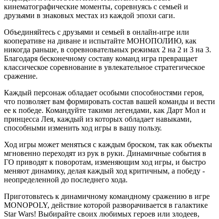
кинематографические моменты, соревнуясь с семьей и
друзьями в знаковых местах из каждой эпохи саги.
Объединяйтесь с друзьями и семьей в онлайн-игре или
кооперативе на диване и испытайте МОНОПОЛИЮ, как
никогда раньше, в соревновательных режимах 2 на 2 и 3 на 3.
Благодаря бесконечному составу команд игра превращает
классическое соревнование в увлекательное стратегическое
сражение.
Каждый персонаж обладает особыми способностями героя,
что позволяет вам формировать состав вашей команды и вести
ее к победе. Командуйте такими легендами, как Дарт Мол и
принцесса Лея, каждый из которых обладает навыками,
способными изменить ход игры в вашу пользу.
Ход игры может меняться с каждым броском, так как объекты
мгновенно переходят из рук в руки. Динамичные события в
ГО приводят к поворотам, изменяющим ход игры, и быстро
меняют динамику, делая каждый ход критичным, а победу -
неопределенной до последнего хода.
Приготовьтесь к динамичному командному сражению в игре
MONOPOLY, действие которой разворачивается в галактике
Star Wars! Выбирайте своих любимых героев или злодеев,