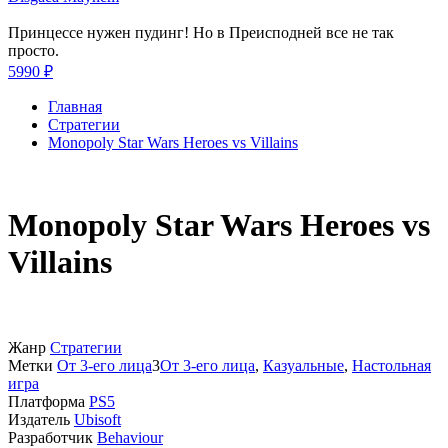
Принцессе нужен пудинг! Но в Преисподней все не так
просто.
5990 ₽
Главная
Стратегии
Monopoly Star Wars Heroes vs Villains
Monopoly Star Wars Heroes vs
Villains
Жанр
Стратегии
Метки
От 3-его лица
3
От 3-его лица
,
Казуальные
,
Настольная
игра
Платформа
PS5
Издатель
Ubisoft
Разработчик
Behaviour