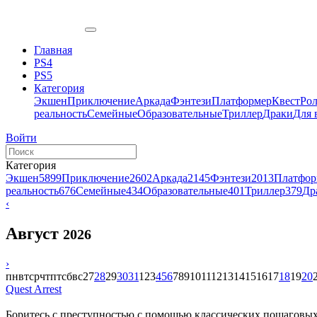
Главная
PS4
PS5
Категория
Экшен
Приключение
Аркада
Фэнтези
Платформер
Квест
Ро
реальность
Семейные
Образовательные
Триллер
Драки
Для 
Войти
Категория
Экшен
5899
Приключение
2602
Аркада
2145
Фэнтези
2013
Платфор
реальность
676
Семейные
434
Образовательные
401
Триллер
379
Др
‹
Август
2026
›
пн
вт
ср
чт
пт
сб
вс
27
28
29
30
31
1
2
3
4
5
6
7
8
9
10
11
12
13
14
15
16
17
18
19
20
Quest Arrest
Боритесь с преступностью с помощью классических пошаговых