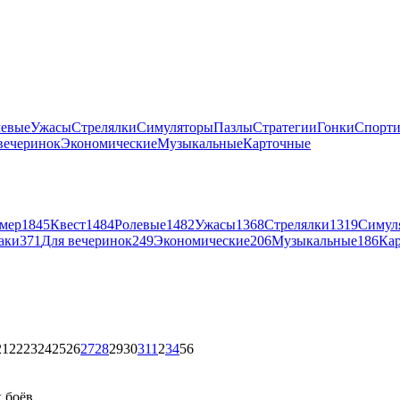
левые
Ужасы
Стрелялки
Симуляторы
Пазлы
Стратегии
Гонки
Спорт
вечеринок
Экономические
Музыкальные
Карточные
мер
1845
Квест
1484
Ролевые
1482
Ужасы
1368
Стрелялки
1319
Симул
аки
371
Для вечеринок
249
Экономические
206
Музыкальные
186
Ка
21
22
23
24
25
26
27
28
29
30
31
1
2
3
4
5
6
 боёв.