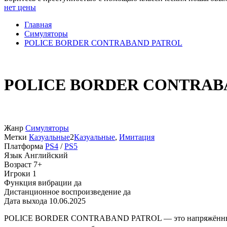
нет цены
Главная
Симуляторы
POLICE BORDER CONTRABAND PATROL
POLICE BORDER CONTRAB
Жанр
Симуляторы
Метки
Казуальные
2
Казуальные
,
Имитация
Платформа
PS4
/
PS5
Язык
Английский
Возраст
7+
Игроки
1
Функция вибрации
да
Дистанционное воспроизведение
да
Дата выхода
10.06.2025
POLICE BORDER CONTRABAND PATROL — это напряжённый симул