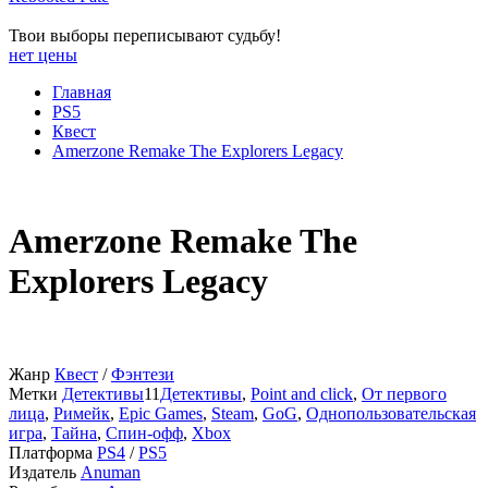
Твои выборы переписывают судьбу!
нет цены
Главная
PS5
Квест
Amerzone Remake The Explorers Legacy
Amerzone Remake The
Explorers Legacy
Жанр
Квест
/
Фэнтези
Метки
Детективы
11
Детективы
,
Point and click
,
От первого
лица
,
Римейк
,
Epic Games
,
Steam
,
GoG
,
Однопользовательская
игра
,
Тайна
,
Спин-офф
,
Xbox
Платформа
PS4
/
PS5
Издатель
Anuman