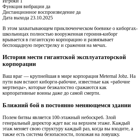
Игроки
1
Функция вибрации
да
Дистанционное воспроизведение
да
Дата выхода
23.10.2025
В этом захватывающем приключенческом боевике о киборгах-
школьницах полностью вооруженная героиня-киборг
врывается в гигантскую корпорацию и развязывает
беспощадную перестрелку и сражения на мечах.
История мести гигантской эксплуататорской
корпорации
Ваш враг — крупнейшая в мире корпорация Meternal Jobz. На
пути вам встают киборги-рабочие, известные как «рабочие
мертвецы», которые безжалостно сражаются как
корпоративные воины даже до самой смерти.
Ближний бой в постоянно меняющемся здании
Полем битвы является 100-этажный небоскреб. Злой
генеральный директор ждет вас на верхнем этаже. Каждый
этаж меняет свою структуру каждый раз, когда вы входите, а
также есть система безопасности, похожая на ловушку.