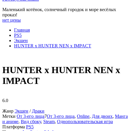
Маленький котёнок, солнечный городок и море весёлых
проказ!
нет цены
Главная
PS5
Экшен
HUNTER x HUNTER NEN x IMPACT
HUNTER x HUNTER NEN x
IMPACT
6.0
Жанр
Экшен
/
Драки
Метки
От 3-его лица
7
От 3-его лица
,
Online
,
Для двоих
,
Манга
и аниме
,
Вид сбоку
,
Steam
,
Однопользовательская игра
Платформа
PS5