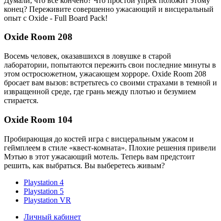
Думали, что все кончено? Что простой упрек положит этому
конец? Переживите совершенно ужасающий и висцеральный
опыт с Oxide - Full Board Pack!
Oxide Room 208
Восемь человек, оказавшихся в ловушке в старой
лаборатории, попытаются пережить свои последние минуты в
этом остросюжетном, ужасающем хорроре. Oxide Room 208
бросает вам вызов: встретьтесь со своими страхами в темной и
извращенной среде, где грань между плотью и безумием
стирается.
Oxide Room 104
Пробирающая до костей игра с висцеральным ужасом и
геймплеем в стиле «квест-комната». Плохие решения привели
Мэтью в этот ужасающий мотель. Теперь вам предстоит
решить, как выбраться. Вы выберетесь живым?
Playstation 4
Playstation 5
Playstation VR
Личный кабинет