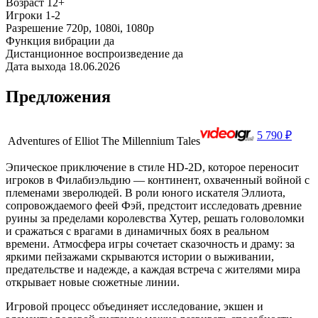
Возраст
12+
Игроки
1-2
Разрешение
720p, 1080i, 1080p
Функция вибрации
да
Дистанционное воспроизведение
да
Дата выхода
18.06.2026
Предложения
5 790 ₽
Adventures of Elliot The Millennium Tales
Эпическое приключение в стиле HD‑2D, которое переносит
игроков в Филабиэльдию — континент, охваченный войной с
племенами зверолюдей. В роли юного искателя Эллиота,
сопровождаемого феей Фэй, предстоит исследовать древние
руины за пределами королевства Хутер, решать головоломки
и сражаться с врагами в динамичных боях в реальном
времени. Атмосфера игры сочетает сказочность и драму: за
яркими пейзажами скрываются истории о выживании,
предательстве и надежде, а каждая встреча с жителями мира
открывает новые сюжетные линии.
Игровой процесс объединяет исследование, экшен и