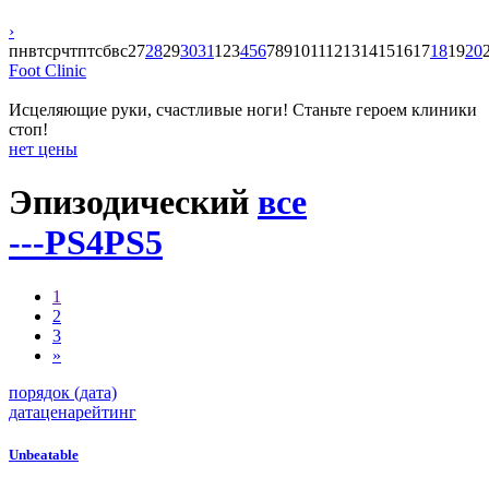
›
пн
вт
ср
чт
пт
сб
вс
27
28
29
30
31
1
2
3
4
5
6
7
8
9
10
11
12
13
14
15
16
17
18
19
20
Foot Clinic
Исцеляющие руки, счастливые ноги! Станьте героем клиники
стоп!
нет цены
Эпизодический
все
---
PS4
PS5
1
2
3
»
порядок (дата)
дата
цена
рейтинг
Unbeatable