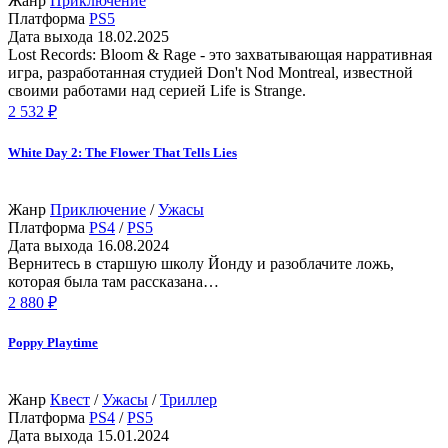
Жанр
Приключение
Платформа
PS5
Дата выхода
18.02.2025
Lost Records: Bloom & Rage - это захватывающая нарративная
игра, разработанная студией Don't Nod Montreal, известной
своими работами над серией Life is Strange.
2 532 ₽
White Day 2: The Flower That Tells Lies
Жанр
Приключение
/
Ужасы
Платформа
PS4
/
PS5
Дата выхода
16.08.2024
Вернитесь в старшую школу Йонду и разоблачите ложь,
которая была там рассказана…
2 880 ₽
Poppy Playtime
Жанр
Квест
/
Ужасы
/
Триллер
Платформа
PS4
/
PS5
Дата выхода
15.01.2024