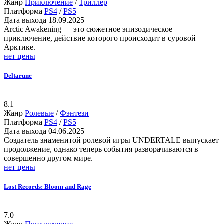
Жанр
Приключение
/
Триллер
Платформа
PS4
/
PS5
Дата выхода
18.09.2025
Arctic Awakening — это сюжетное эпизодическое
приключение, действие которого происходит в суровой
Арктике.
нет цены
Deltarune
8.1
Жанр
Ролевые
/
Фэнтези
Платформа
PS4
/
PS5
Дата выхода
04.06.2025
Создатель знаменитой ролевой игры UNDERTALE выпускает
продолжение, однако теперь события разворачиваются в
совершенно другом мире.
нет цены
Lost Records: Bloom and Rage
7.0