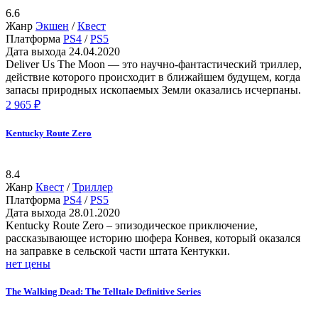
6.6
Жанр
Экшен
/
Квест
Платформа
PS4
/
PS5
Дата выхода
24.04.2020
Deliver Us The Moon — это научно-фантастический триллер,
действие которого происходит в ближайшем будущем, когда
запасы природных ископаемых Земли оказались исчерпаны.
2 965 ₽
Kentucky Route Zero
8.4
Жанр
Квест
/
Триллер
Платформа
PS4
/
PS5
Дата выхода
28.01.2020
Kentucky Route Zero – эпизодическое приключение,
рассказывающее историю шофера Конвея, который оказался
на заправке в сельской части штата Кентукки.
нет цены
The Walking Dead: The Telltale Definitive Series