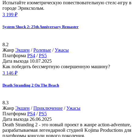
Испытайте изометрическую повествовательную стелс-игру в
городе Эриксхольм.
3 199 ₽
System Shock 2: 25th Anniversary Remaster
8.2
Жанр
Экшен
/
Ролевые
/
Ужасы
Платформа
PS4
/
PS5
Дата выхода
10.07.2025
Как победить бессмертную совершенную машину?
3 146 ₽
Death Stranding 2 On The Beach
8.3
Жанр
Экшен
/
Приключение
/
Ужасы
Платформа
PS4
/
PS5
Дата выхода
26.06.2025
Death Stranding 2 - это новый проект в жанре action-adventure,
разрабатываемая легендарной студией Kojima Productions для
платформы консоли нового поколения.