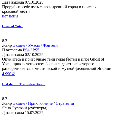
Дата выхода
07.10.2025
Прорубите себе путь сквозь древний город в поисках
кровавой мести
нет цены
Ghost of Yōtei
8.2
Жанр
Экшен
/
Ужасы
/
Фэнтези
Платформа
PS4
/
PS5
Дата выхода
02.10.2025
Окунитесь в призрачные тени горы Йотей в игре Ghost of
Yotei, приключенческом боевике, действие которого
разворачивается в мистической и жуткой феодальной Японии.
4 990 ₽
Eriksholm: The Stolen Dream
8.2
Жанр
Экшен
/
Приключение
/
Стратегии
Язык
Русский (субтитры)
Дата выхода
15.07.2025