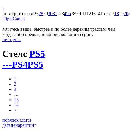
›
пн
вт
ср
чт
пт
сб
вс
27
28
29
30
31
1
2
3
4
5
6
7
8
9
10
11
12
13
14
15
16
17
18
19
20
High Cars 3
Мчитесь выше, быстрее и по более дерзким трассам, чем
когда-либо прежде, в новой эволюции серии.
нет цены
Стелс
PS5
---
PS4
PS5
1
2
3
…
13
14
»
порядок (дата)
дата
цена
рейтинг