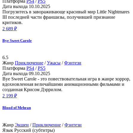
Платформа
PS4
/
PS5
Дата выхода
10.10.2025
Погрузитесь в завораживающе красивый мир Little Nightmares
III последней части франшизы, получившей признание
критиков.
2 689 ₽
Bye Sweet Carole
6.5
Жанр
Приключение
/
Ужасы
/
Фэнтези
Платформа
PS4
/
PS5
Дата выхода
09.10.2025
Bye Sweet Carole - это повествовательная игра в жанре хоррор,
вдохновленная величайшими анимационными фильмами и
созданная Крисом Дэррилом.
2 199 ₽
Blood of Mehran
Жанр
Экшен
/
Приключение
/
Фэнтези
Язык
Русский (субтитры)