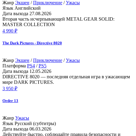
Жанр
Экшен
/
Приключение
/
Ужасы
Язык
Английский
Дата выхода
27.08.2026
Вторая часть исчерпывающей METAL GEAR SOLID:
MASTER COLLECTION
4 990 ₽
The Dark Pictures - Directive 8020
Жанр
Экшен
/
Приключение
/
Ужасы
Платформа
PS4
/
PS5
Дата выхода
12.05.2026
DIRECTIVE 8020 — последняя отдельная игра в ужасающем
мире DARK PICTURES.
3 950 ₽
Order 13
Жанр
Ужасы
Язык
Русский (субтитры)
Дата выхода
06.03.2026
Действуйте быстро, соблюдайте правила безопасности и