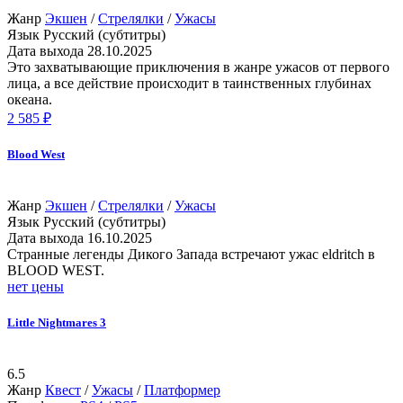
Жанр
Экшен
/
Стрелялки
/
Ужасы
Язык
Русский (субтитры)
Дата выхода
28.10.2025
Это захватывающие приключения в жанре ужасов от первого
лица, а все действие происходит в таинственных глубинах
океана.
2 585 ₽
Blood West
Жанр
Экшен
/
Стрелялки
/
Ужасы
Язык
Русский (субтитры)
Дата выхода
16.10.2025
Странные легенды Дикого Запада встречают ужас eldritch в
BLOOD WEST.
нет цены
Little Nightmares 3
6.5
Жанр
Квест
/
Ужасы
/
Платформер