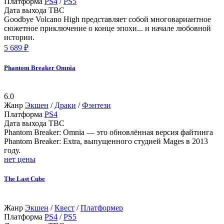
Платформа
PS4
/
PS5
Дата выхода
TBC
Goodbye Volcano High представляет собой многовариантное
сюжетное приключение о конце эпохи... и начале любовной
истории.
5 689 ₽
Phantom Breaker Omnia
6.0
Жанр
Экшен
/
Драки
/
Фэнтези
Платформа
PS4
Дата выхода
TBC
Phantom Breaker: Omnia — это обновлённая версия файтинга
Phantom Breaker: Extra, выпущенного студией Mages в 2013
году.
нет цены
The Last Cube
Жанр
Экшен
/
Квест
/
Платформер
Платформа
PS4
/
PS5