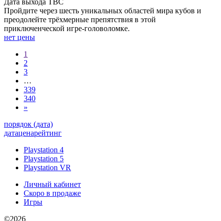
Дата выхода
TBC
Пройдите через шесть уникальных областей мира кубов и
преодолейте трёхмерные препятствия в этой
приключенческой игре-головоломке.
нет цены
1
2
3
…
339
340
»
порядок (дата)
дата
цена
рейтинг
Playstation 4
Playstation 5
Playstation VR
Личный кабинет
Скоро в продаже
Игры
©2026