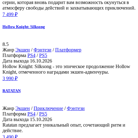
серии, которая вновь подарит вам возможность окунуться в
атмосферу свободы действий и захватывающих приключений.
7 499 ₽
Hollow Knight: Silksong
8.5
Жанр
Экшен
/
Фэнтези
/
Платформер
Платформа
PS4
/
PS5
Дата выхода
16.10.2026
Hollow Knight: Silksong - это эпическое продолжение Hollow
Knight, отмеченного наградами экшен-адвенчуры.
3 990 ₽
RATATAN
Жанр
Экшен
/
Приключение
/
Фэнтези
Платформа
PS4
/
PS5
Дата выхода
15.10.2026
Ratatan предлагает уникальный опыт, сочетающий ритм и
действие.
3 490 ₽