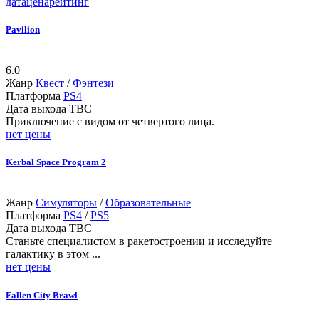
дата
цена
рейтинг
Pavilion
6.0
Жанр
Квест
/
Фэнтези
Платформа
PS4
Дата выхода
TBC
Приключение с видом от четвертого лица.
нет цены
Kerbal Space Program 2
Жанр
Симуляторы
/
Образовательные
Платформа
PS4
/
PS5
Дата выхода
TBC
Станьте специалистом в ракетостроении и исследуйте
галактику в этом ...
нет цены
Fallen City Brawl