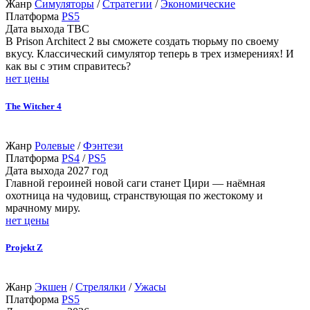
Жанр
Симуляторы
/
Стратегии
/
Экономические
Платформа
PS5
Дата выхода
TBC
В Prison Architect 2 вы сможете создать тюрьму по своему
вкусу. Классический симулятор теперь в трех измерениях! И
как вы с этим справитесь?
нет цены
The Witcher 4
Жанр
Ролевые
/
Фэнтези
Платформа
PS4
/
PS5
Дата выхода
2027 год
Главной героиней новой саги станет Цири — наёмная
охотница на чудовищ, странствующая по жестокому и
мрачному миру.
нет цены
Projekt Z
Жанр
Экшен
/
Стрелялки
/
Ужасы
Платформа
PS5