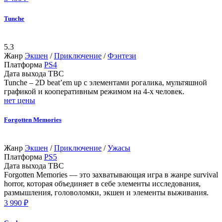
Tunche
5.3
Жанр
Экшен
/
Приключение
/
Фэнтези
Платформа
PS4
Дата выхода
TBC
Tunche – 2D beat’em up с элементами рогалика, мультяшной
графикой и кооперативным режимом на 4-х человек.
нет цены
Forgotten Memories
Жанр
Экшен
/
Приключение
/
Ужасы
Платформа
PS5
Дата выхода
TBC
Forgotten Memories — это захватывающая игра в жанре survival
horror, которая объединяет в себе элементы исследования,
размышления, головоломки, экшен и элементы выживания.
3 990 ₽