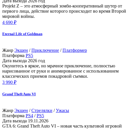
Дата выхода
2026 год
Projekt Z – это атмосферный зомби-кооперативный шутер от
первого лица, действие которого происходит во время Второй
мировой войны.
4 690 ₽
Eternal Life of Goldman
Жанр
Экшен
/
Приключение
/
Платформер
Платформа
PS5
Дата выхода
2026 год
Окунитесь в яркое, но мрачное приключение, полностью
нарисованное от руки и анимированное с использованием
классических приемов покадровой съемки.
3 990 ₽
Grand Theft Auto VI
Жанр
Экшен
/
Стрелялки
/
Ужасы
Платформа
PS4
/
PS5
Дата выхода
19.11.2026
GTA 6: Grand Theft Auto VI – новая часть культовой игровой