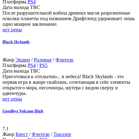
Платформа
PS4
Дата выхода
TBC
После разрушительной войны древних магов разрозненные
осколки планеты под названием Дрифтленд удерживает лишь
одно мощное заклинание.
нет цены
Black Skylands
Жанр
Экшен
/
Ролевые
/
Фэнтези
Платформа
PS4
/
PS5
Дата выхода
TBC
Приготовься к отплытию... в небеса! Black Skylands - это
первая игра в жанре скайпанк, сочетающая в себе элементы
открытого мира, песочницы, шутера с видом сверху и
адвенчуры.
нет цены
Goodbye Volcano High
7.1
Жанр
Квест
/
Фэнтези
/
Триллер