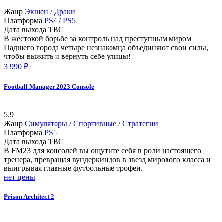
Жанр
Экшен
/
Драки
Платформа
PS4
/
PS5
Дата выхода
TBC
В жестокой борьбе за контроль над преступным миром
Падшего города четыре незнакомца объединяют свои силы,
чтобы выжить и вернуть себе улицы!
3 990 ₽
Football Manager 2023 Console
5.9
Жанр
Симуляторы
/
Спортивные
/
Стратегии
Платформа
PS5
Дата выхода
TBC
В FM23 для консолей вы ощутите себя в роли настоящего
тренера, превращая вундеркиндов в звезд мирового класса и
выигрывая главные футбольные трофеи.
нет цены
Prison Architect 2