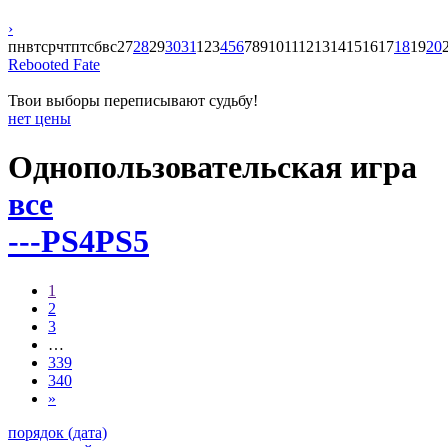
›
пн
вт
ср
чт
пт
сб
вс
27
28
29
30
31
1
2
3
4
5
6
7
8
9
10
11
12
13
14
15
16
17
18
19
20
Rebooted Fate
Твои выборы переписывают судьбу!
нет цены
Однопользовательская игра
все
---
PS4
PS5
1
2
3
…
339
340
»
порядок (дата)