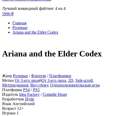
Лучший командный файтинг 4 на 4
5990 ₽
Главная
Ролевые
Ariana and the Elder Codex
Ariana and the Elder Codex
Жанр
Ролевые
/
Фэнтези
/
Платформер
Метки
От 3-его лица
6
От 3-его лица
,
2D
,
Side-scroll
,
Метроидвания
,
Вид сбоку
,
Однопользовательская игра
Платформа
PS4
/
PS5
Издатель
Idea Factory
/
Compile Heart
Разработчик
Hyde
Язык
Английский
Возраст
12+
Игроки
1