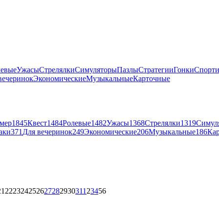
левые
Ужасы
Стрелялки
Симуляторы
Пазлы
Стратегии
Гонки
Спорт
вечеринок
Экономические
Музыкальные
Карточные
мер
1845
Квест
1484
Ролевые
1482
Ужасы
1368
Стрелялки
1319
Симул
аки
371
Для вечеринок
249
Экономические
206
Музыкальные
186
Ка
21
22
23
24
25
26
27
28
29
30
31
1
2
3
4
5
6