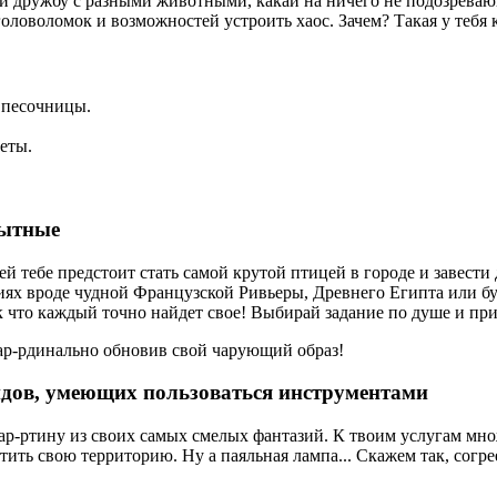
оди дружбу с разными животными, какай на ничего не подозрев
оловоломок и возможностей устроить хаос. Зачем? Такая у тебя 
 песочницы.
еты.
пытные
й тебе предстоит стать самой крутой птицей в городе и завест
ях вроде чудной Французской Ривьеры, Древнего Египта или б
так что каждый точно найдет свое! Выбирай задание по душе и п
ар-рдинально обновив свой чарующий образ!
идов, умеющих пользоваться инструментами
-ртину из своих самых смелых фантазий. К твоим услугам множ
тить свою территорию. Ну а паяльная лампа... Скажем так, согр