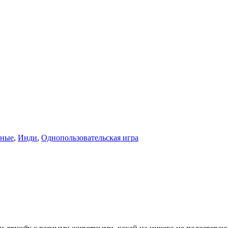
ьные
,
Инди
,
Однопользовательская игра