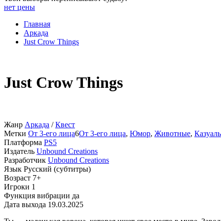
нет цены
Главная
Аркада
Just Crow Things
Just Crow Things
Жанр
Аркада
/
Квест
Метки
От 3-его лица
6
От 3-его лица
,
Юмор
,
Животные
,
Казуал
Платформа
PS5
Издатель
Unbound Creations
Разработчик
Unbound Creations
Язык
Русский (субтитры)
Возраст
7+
Игроки
1
Функция вибрации
да
Дата выхода
19.03.2025