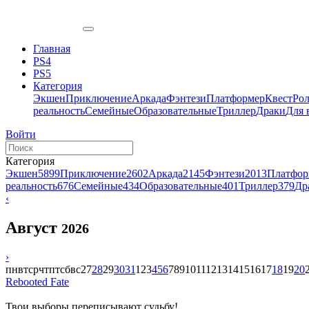
Главная
PS4
PS5
Категория
Экшен
Приключение
Аркада
Фэнтези
Платформер
Квест
Ро
реальность
Семейные
Образовательные
Триллер
Драки
Для 
Войти
Категория
Экшен
5899
Приключение
2602
Аркада
2145
Фэнтези
2013
Платфор
реальность
676
Семейные
434
Образовательные
401
Триллер
379
Др
‹
Август
2026
›
пн
вт
ср
чт
пт
сб
вс
27
28
29
30
31
1
2
3
4
5
6
7
8
9
10
11
12
13
14
15
16
17
18
19
20
Rebooted Fate
Твои выборы переписывают судьбу!