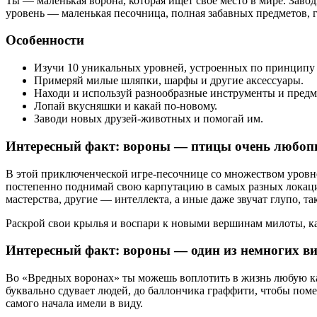
Ты — маленькая ворона, которая ищет свое место в мире. Зав
уровень — маленькая песочница, полная забавных предметов, г
Особенности
Изучи 10 уникальных уровней, устроенных по принципу
Примеряй милые шляпки, шарфы и другие аксессуары.
Находи и используй разнообразные инструменты и предм
Лопай вкусняшки и какай по-новому.
Заводи новых друзей-животных и помогай им.
Интересный факт: вороны — птицы очень любо
В этой приключенческой игре-песочнице со множеством уровне
постепенно поднимай свою карпутацию в самых разных локаци
мастерства, другие — интеллекта, а иные даже звучат глупо, 
Раскрой свои крылья и воспари к новыми вершинам милоты, к
Интересный факт: вороны — один из немногих в
Во «Вредных воронах» ты можешь воплотить в жизнь любую кар
буквально сдувает людей, до баллончика граффити, чтобы поме
самого начала имели в виду.