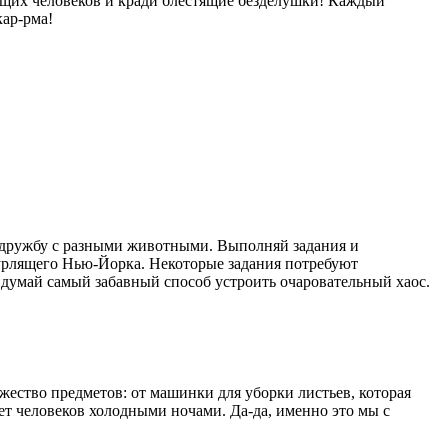
ающих человеков и кради блестящие безделушки! Каждый
кар-рма!
и дружбу с разными животными. Выполняй задания и
урлящего Нью-Йорка. Некоторые задания потребуют
ридумай самый забавный способ устроить очаровательный хаос.
ество предметов: от машинки для уборки листьев, которая
еет человеков холодными ночами. Да-да, именно это мы с