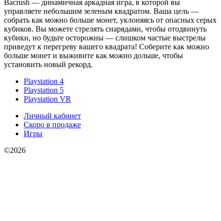
Bacrush — динамичная аркадная игра, в которой вы
управляете небольшим зеленым квадратом. Ваша цель —
собрать как можно больше монет, уклоняясь от опасных серых
кубиков. Вы можете стрелять снарядами, чтобы отодвинуть
кубики, но будьте осторожны — слишком частые выстрелы
приведут к перегреву вашего квадрата! Соберите как можно
больше монет и выживите как можно дольше, чтобы
установить новый рекорд.
Playstation 4
Playstation 5
Playstation VR
Личный кабинет
Скоро в продаже
Игры
©2026