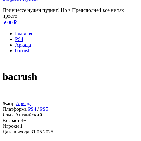
Принцессе нужен пудинг! Но в Преисподней все не так
просто.
5990 ₽
Главная
PS4
Аркада
bacrush
bacrush
Жанр
Аркада
Платформа
PS4
/
PS5
Язык
Английский
Возраст
3+
Игроки
1
Дата выхода
31.05.2025