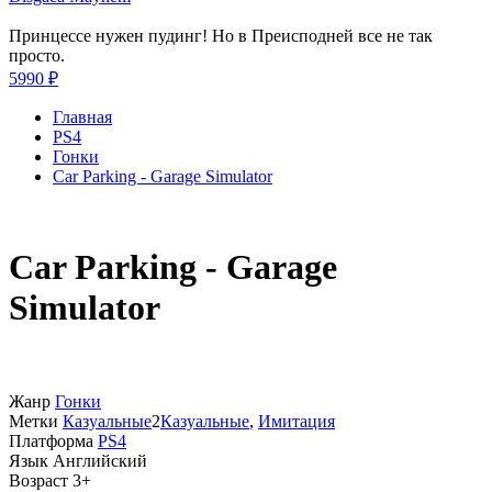
Принцессе нужен пудинг! Но в Преисподней все не так
просто.
5990 ₽
Главная
PS4
Гонки
Car Parking - Garage Simulator
Car Parking - Garage
Simulator
Жанр
Гонки
Метки
Казуальные
2
Казуальные
,
Имитация
Платформа
PS4
Язык
Английский
Возраст
3+