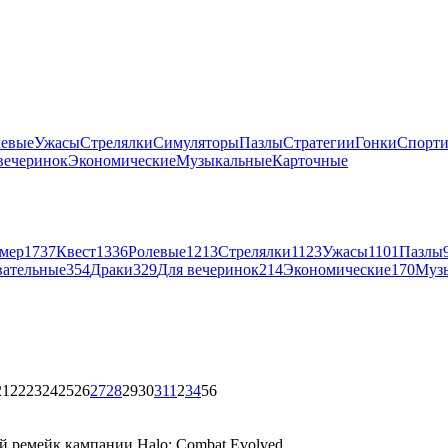
левые
Ужасы
Стрелялки
Симуляторы
Пазлы
Стратегии
Гонки
Спорт
вечеринок
Экономические
Музыкальные
Карточные
мер
1737
Квест
1336
Ролевые
1213
Стрелялки
1123
Ужасы
1101
Пазлы
вательные
354
Драки
329
Для вечеринок
214
Экономические
170
Муз
21
22
23
24
25
26
27
28
29
30
31
1
2
3
4
5
6
 ремейк кампании Halo: Combat Evolved.