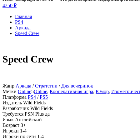
4250 ₽
Главная
PS4
Аркада
Speed Crew
Speed Crew
Жанр
Аркада
/
Стратегии
/
Для вечеринок
Метки
Online
5
Online
,
Кооперативная игра
,
Юмор
,
Изометричес
Платформа
PS4
/
PS5
Издатель
Wild Fields
Разработчик
Wild Fields
Требуется PSN Plus
да
Язык
Английский
Возраст
3+
Игроки
1-4
Игроки по сети
1-4