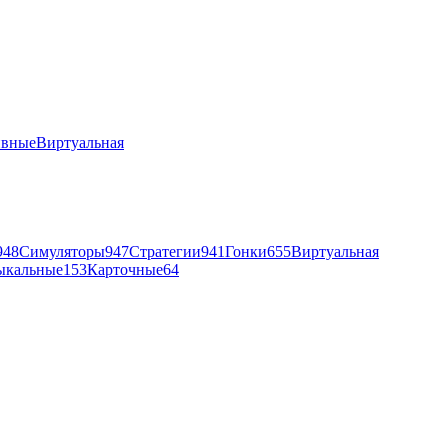
ивные
Виртуальная
948
Симуляторы
947
Стратегии
941
Гонки
655
Виртуальная
ыкальные
153
Карточные
64