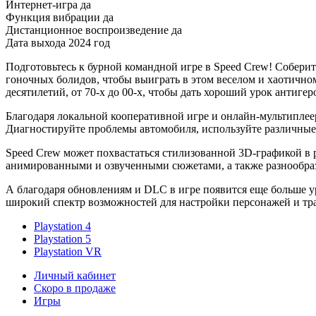
Интернет-игра
да
Функция вибрации
да
Дистанционное воспроизведение
да
Дата выхода
2024 год
Подготовьтесь к бурной командной игре в Speed Crew! Собери
гоночных болидов, чтобы выиграть в этом веселом и хаотичн
десятилетий, от 70-х до 00-х, чтобы дать хороший урок антиг
Благодаря локальной кооперативной игре и онлайн-мультиплеер
Диагностируйте проблемы автомобиля, используйте различные 
Speed Crew может похвастаться стилизованной 3D-графикой в 
анимированными и озвученными сюжетами, а также разнообраз
А благодаря обновлениям и DLC в игре появится еще больше у
широкий спектр возможностей для настройки персонажей и тр
Playstation 4
Playstation 5
Playstation VR
Личный кабинет
Скоро в продаже
Игры