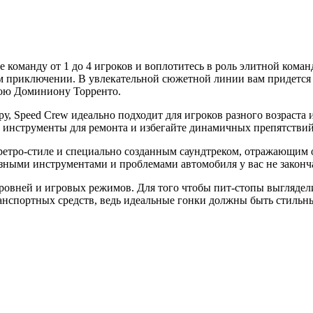
те команду от 1 до 4 игроков и воплотитесь в роль элитной ко
ом приключении. В увлекательной сюжетной линии вам придется
ерою Доминиону Торренто.
у, Speed Crew идеально подходит для игроков разного возраста 
инструменты для ремонта и избегайте динамичных препятствий, 
ретро-стиле и специально созданным саундтреком, отражающим о
ными инструментами и проблемами автомобиля у вас не законча
ровней и игровых режимов. Для того чтобы пит-стопы выглядел
анспортных средств, ведь идеальные гонки должны быть стильн