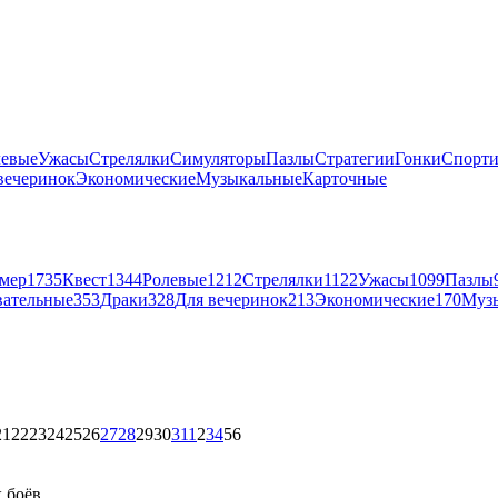
левые
Ужасы
Стрелялки
Симуляторы
Пазлы
Стратегии
Гонки
Спорт
вечеринок
Экономические
Музыкальные
Карточные
мер
1735
Квест
1344
Ролевые
1212
Стрелялки
1122
Ужасы
1099
Пазлы
вательные
353
Драки
328
Для вечеринок
213
Экономические
170
Муз
21
22
23
24
25
26
27
28
29
30
31
1
2
3
4
5
6
 боёв.