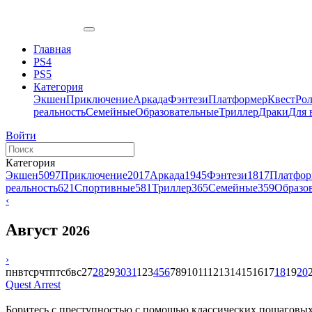
Главная
PS4
PS5
Категория
Экшен
Приключение
Аркада
Фэнтези
Платформер
Квест
Ро
реальность
Семейные
Образовательные
Триллер
Драки
Для 
Войти
Категория
Экшен
5097
Приключение
2017
Аркада
1945
Фэнтези
1817
Платфор
реальность
621
Спортивные
581
Триллер
365
Семейные
359
Образо
‹
Август
2026
›
пн
вт
ср
чт
пт
сб
вс
27
28
29
30
31
1
2
3
4
5
6
7
8
9
10
11
12
13
14
15
16
17
18
19
20
Quest Arrest
Боритесь с преступностью с помощью классических пошаговых