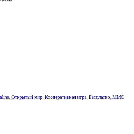
nline
,
Открытый мир
,
Кооперативная игра
,
Бесплатно
,
MMO