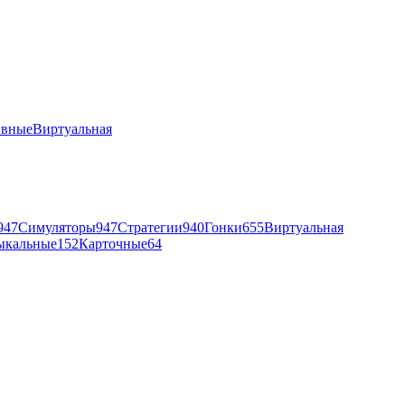
ивные
Виртуальная
947
Симуляторы
947
Стратегии
940
Гонки
655
Виртуальная
ыкальные
152
Карточные
64