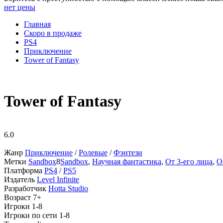
нет цены
Главная
Скоро в продаже
PS4
Приключение
Tower of Fantasy
Tower of Fantasy
6.0
Жанр
Приключение
/
Ролевые
/
Фэнтези
Метки
Sandbox
8
Sandbox
,
Научная фантастика
,
От 3-его лица
,
O
Платформа
PS4
/
PS5
Издатель
Level Infinite
Разработчик
Hotta Studio
Возраст
7+
Игроки
1-8
Игроки по сети
1-8