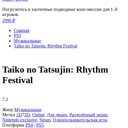
Погрузитесь в хаотичные подводные кооп-миссии для 1–8
игроков.
2990 ₽
Главная
PS5
Музыкальные
Taiko no Tatsujin: Rhythm Festival
Taiko no Tatsujin: Rhythm
Festival
7.2
Жанр
Музыкальные
Метки
2D
7
2D
,
Online
,
Для двоих
,
Разделённый экран
,
Nintendo exclusive
,
Steam
,
Однопользовательская игра
Платформа
PS4
/
PS5