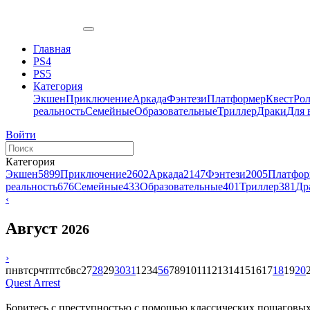
Главная
PS4
PS5
Категория
Экшен
Приключение
Аркада
Фэнтези
Платформер
Квест
Ро
реальность
Семейные
Образовательные
Триллер
Драки
Для 
Войти
Категория
Экшен
5899
Приключение
2602
Аркада
2147
Фэнтези
2005
Платфор
реальность
676
Семейные
433
Образовательные
401
Триллер
381
Др
‹
Август
2026
›
пн
вт
ср
чт
пт
сб
вс
27
28
29
30
31
1
2
3
4
5
6
7
8
9
10
11
12
13
14
15
16
17
18
19
20
Quest Arrest
Боритесь с преступностью с помощью классических пошаговых