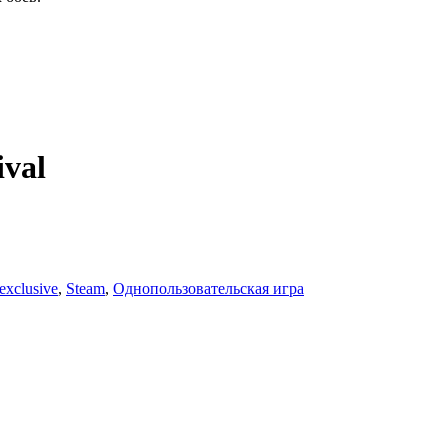
ival
exclusive
,
Steam
,
Однопользовательская игра