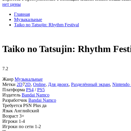
нет цены
Главная
Музыкальные
Taiko no Tatsujin: Rhythm Festival
Taiko no Tatsujin: Rhythm Fest
7.2
Жанр
Музыкальные
Метки
2D
7
2D
,
Online
,
Для двоих
,
Разделённый экран
,
Nintendo 
Платформа
PS4
/
PS5
Издатель
Bandai Namco
Разработчик
Bandai Namco
Требуется PSN Plus
да
Язык
Английский
Возраст
3+
Игроки
1-4
Игроки по сети
1-2