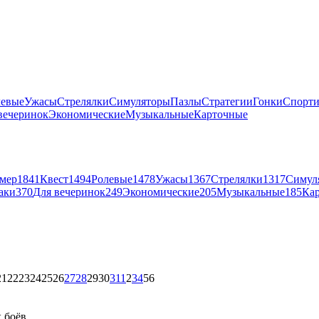
левые
Ужасы
Стрелялки
Симуляторы
Пазлы
Стратегии
Гонки
Спорт
вечеринок
Экономические
Музыкальные
Карточные
мер
1841
Квест
1494
Ролевые
1478
Ужасы
1367
Стрелялки
1317
Симул
аки
370
Для вечеринок
249
Экономические
205
Музыкальные
185
Ка
21
22
23
24
25
26
27
28
29
30
31
1
2
3
4
5
6
 боёв.