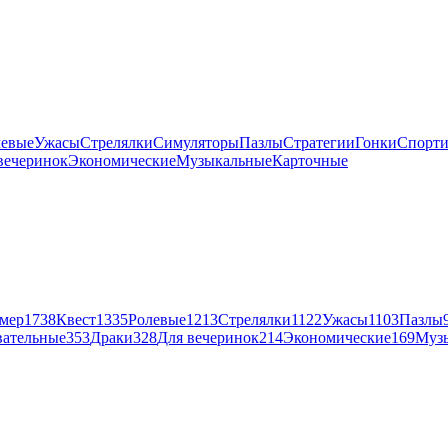
левые
Ужасы
Стрелялки
Симуляторы
Пазлы
Стратегии
Гонки
Спорт
вечеринок
Экономические
Музыкальные
Карточные
мер
1738
Квест
1335
Ролевые
1213
Стрелялки
1122
Ужасы
1103
Пазлы
вательные
353
Драки
328
Для вечеринок
214
Экономические
169
Муз