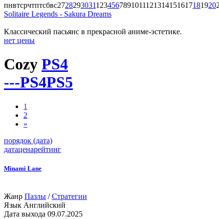
пн
вт
ср
чт
пт
сб
вс
27
28
29
30
31
1
2
3
4
5
6
7
8
9
10
11
12
13
14
15
16
17
18
19
20
Solitaire Legends - Sakura Dreams
Классический пасьянс в прекрасной аниме-эстетике.
нет цены
Cozy
PS4
---
PS4
PS5
1
2
»
порядок (дата)
дата
цена
рейтинг
Minami Lane
Жанр
Пазлы
/
Стратегии
Язык
Английский
Дата выхода
09.07.2025