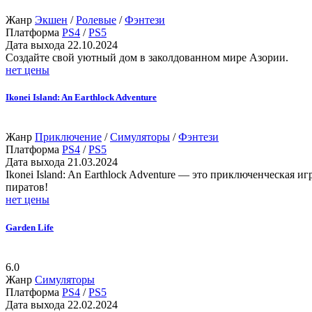
Жанр
Экшен
/
Ролевые
/
Фэнтези
Платформа
PS4
/
PS5
Дата выхода
22.10.2024
Cоздайте свой уютный дом в заколдованном мире Азории.
нет цены
Ikonei Island: An Earthlock Adventure
Жанр
Приключение
/
Симуляторы
/
Фэнтези
Платформа
PS4
/
PS5
Дата выхода
21.03.2024
Ikonei Island: An Earthlock Adventure — это приключенческая 
пиратов!
нет цены
Garden Life
6.0
Жанр
Симуляторы
Платформа
PS4
/
PS5
Дата выхода
22.02.2024