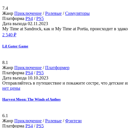
7.4
Жанр
Приключение
/
Ролевые
/
Симуляторы
Платформа
PS4
/
PS5
Дата выхода
02.11.2023
My Time at Sandrock, как и My Time at Portia, происходит в э
2 540 ₽
Lil Gator Game
8.1
Жанр
Приключение
/
Платформер
Платформа
PS4
/
PS5
Дата выхода
10.10.2023
Отправляйтесь в путешествие и покажите сестре, что детские 
нет цены
Harvest Moon: The Winds of Anthos
6.1
Жанр
Приключение
/
Ролевые
/
Фэнтези
Платформа
PS4
/
PS5