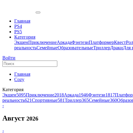
Главная
PS4
PS5
Категория
Экшен
Приключение
Аркада
Фэнтези
Платформер
Квест
Ро
реальность
Семейные
Образовательные
Триллер
Драки
Для 
Войти
Главная
Cozy
Категория
Экшен
5095
Приключение
2018
Аркада
1946
Фэнтези
1817
Платфор
реальность
621
Спортивные
581
Триллер
365
Семейные
360
Образо
‹
Август
2026
›