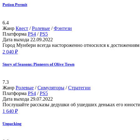
Potion Permit
6.4
Жанр
Квест
/
Ролевые
/
Фэнтези
Платформа
PS4
/
PS5
Дата выхода
22.09.2022
Город Мунбери всегда настороженно относился к достижениям 
2 040 ₽
Story of Seasons: Pioneers of Olive Town
7.3
Жанр
Ролевые
/
Симуляторы
/
Стратегии
Платформа
PS4
/
PS5
Дата выхода
29.07.2022
Послушайте рассказы дедушки об ушедших деньках его юности,
1 640 ₽
Unpacking