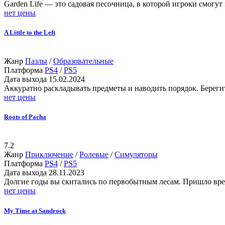
Garden Life — это садовая песочница, в которой игроки смогу
нет цены
A Little to the Left
Жанр
Пазлы
/
Образовательные
Платформа
PS4
/
PS5
Дата выхода
15.02.2024
Аккуратно раскладывать предметы и наводить порядок. Берегит
нет цены
Roots of Pacha
7.2
Жанр
Приключение
/
Ролевые
/
Симуляторы
Платформа
PS4
/
PS5
Дата выхода
28.11.2023
Долгие годы вы скитались по первобытным лесам. Пришло врем
нет цены
My Time at Sandrock