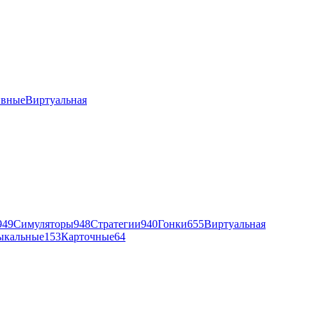
ивные
Виртуальная
949
Симуляторы
948
Стратегии
940
Гонки
655
Виртуальная
ыкальные
153
Карточные
64