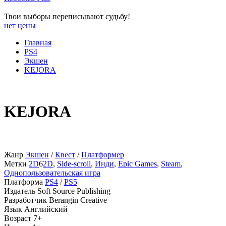
Твои выборы переписывают судьбу!
нет цены
Главная
PS4
Экшен
KEJORA
KEJORA
Жанр
Экшен
/
Квест
/
Платформер
Метки
2D
6
2D
,
Side-scroll
,
Инди
,
Epic Games
,
Steam
,
Однопользовательская игра
Платформа
PS4
/
PS5
Издатель
Soft Source Publishing
Разработчик
Berangin Creative
Язык
Английский
Возраст
7+