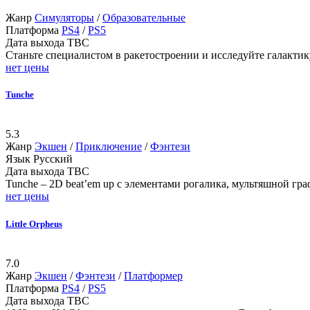
Жанр
Симуляторы
/
Образовательные
Платформа
PS4
/
PS5
Дата выхода
TBC
Станьте специалистом в ракетостроении и исследуйте галактику 
нет цены
Tunche
5.3
Жанр
Экшен
/
Приключение
/
Фэнтези
Язык
Русский
Дата выхода
TBC
Tunche – 2D beat’em up с элементами рогалика, мультяшной гр
нет цены
Little Orpheus
7.0
Жанр
Экшен
/
Фэнтези
/
Платформер
Платформа
PS4
/
PS5
Дата выхода
TBC