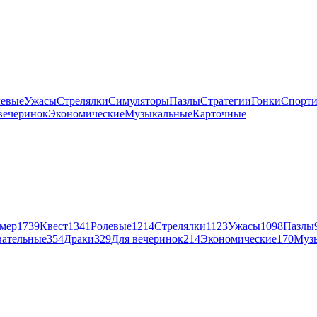
левые
Ужасы
Стрелялки
Симуляторы
Пазлы
Стратегии
Гонки
Спорт
вечеринок
Экономические
Музыкальные
Карточные
мер
1739
Квест
1341
Ролевые
1214
Стрелялки
1123
Ужасы
1098
Пазлы
вательные
354
Драки
329
Для вечеринок
214
Экономические
170
Муз