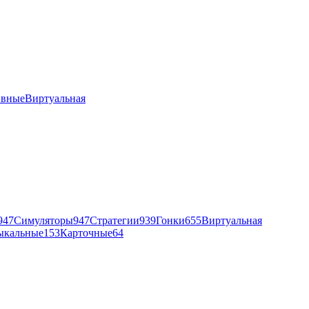
ивные
Виртуальная
947
Симуляторы
947
Стратегии
939
Гонки
655
Виртуальная
ыкальные
153
Карточные
64