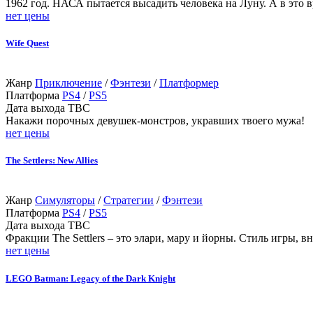
1962 год. НАСА пытается высадить человека на Луну. А в это 
нет цены
Wife Quest
Жанр
Приключение
/
Фэнтези
/
Платформер
Платформа
PS4
/
PS5
Дата выхода
TBC
Накажи порочных девушек-монстров, укравших твоего мужа!
нет цены
The Settlers: New Allies
Жанр
Симуляторы
/
Стратегии
/
Фэнтези
Платформа
PS4
/
PS5
Дата выхода
TBC
Фракции The Settlers – это элари, мару и йорны. Стиль игры,
нет цены
LEGO Batman: Legacy of the Dark Knight