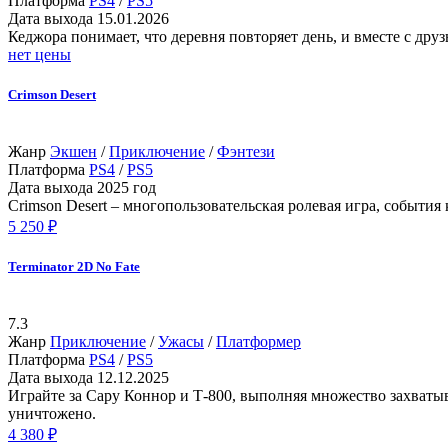
Платформа
PS4
/
PS5
Дата выхода
15.01.2026
Кеджора понимает, что деревня повторяет день, и вместе с дру
нет цены
Crimson Desert
Жанр
Экшен
/
Приключение
/
Фэнтези
Платформа
PS4
/
PS5
Дата выхода
2025 год
Crimson Desert – многопользовательская ролевая игра, события
5 250 ₽
Terminator 2D No Fate
7.3
Жанр
Приключение
/
Ужасы
/
Платформер
Платформа
PS4
/
PS5
Дата выхода
12.12.2025
Играйте за Сару Коннор и Т-800, выполняя множество захваты
уничтожено.
4 380 ₽