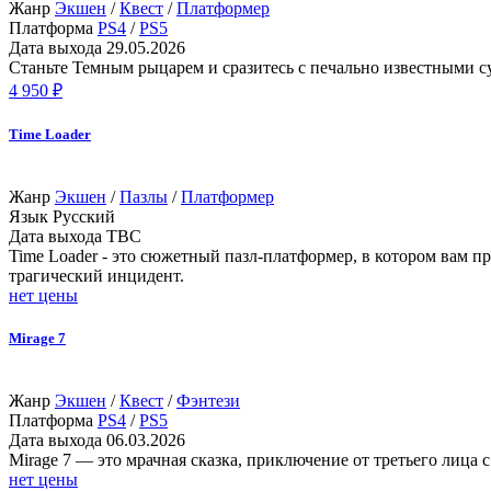
Жанр
Экшен
/
Квест
/
Платформер
Платформа
PS4
/
PS5
Дата выхода
29.05.2026
Станьте Темным рыцарем и сразитесь с печально известными с
4 950 ₽
Time Loader
Жанр
Экшен
/
Пазлы
/
Платформер
Язык
Русский
Дата выхода
TBC
Time Loader - это сюжетный пазл-платформер, в котором вам пр
трагический инцидент.
нет цены
Mirage 7
Жанр
Экшен
/
Квест
/
Фэнтези
Платформа
PS4
/
PS5
Дата выхода
06.03.2026
Mirage 7 — это мрачная сказка, приключение от третьего лица
нет цены