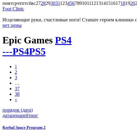
пн
вт
ср
чт
пт
сб
вс
27
28
29
30
31
1
2
3
4
5
6
7
8
9
10
11
12
13
14
15
16
17
18
19
20
Foot Clinic
Исцеляющие руки, счастливые ноги! Станьте героем клиники с
нет цены
Epic Games
PS4
---
PS4
PS5
1
2
3
…
37
38
»
порядок (дата)
дата
цена
рейтинг
Kerbal Space Program 2