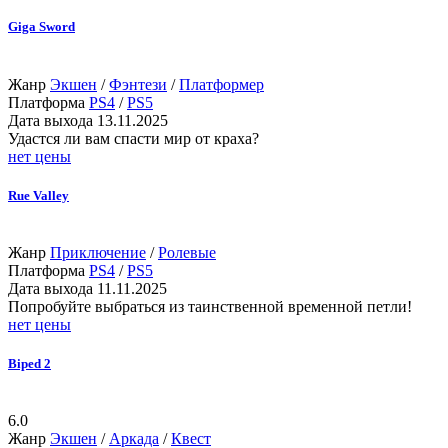
Giga Sword
Жанр
Экшен
/
Фэнтези
/
Платформер
Платформа
PS4
/
PS5
Дата выхода
13.11.2025
Удастся ли вам спасти мир от краха?
нет цены
Rue Valley
Жанр
Приключение
/
Ролевые
Платформа
PS4
/
PS5
Дата выхода
11.11.2025
Попробуйте выбраться из таинственной временной петли!
нет цены
Biped 2
6.0
Жанр
Экшен
/
Аркада
/
Квест