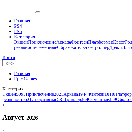
Главная
PS4
PS5
Категория
Экшен
Приключение
Аркада
Фэнтези
Платформер
Квест
Ро
реальность
Семейные
Образовательные
Триллер
Драки
Для 
Войти
Главная
Epic Games
Категория
Экшен
5093
Приключение
2021
Аркада
1944
Фэнтези
1818
Платфор
реальность
621
Спортивные
581
Триллер
364
Семейные
359
Образо
‹
Август
2026
›