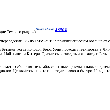
4 950 ₽
едие Темного рыцаря)
уперзлодеями DC из Готэм-сити в приключенческом боевике от 
я Бэтмена, когда молодой Брюс Уэйн проходит тренировку в Лиге
 Найтвинга и Бэтгерл. Сразитесь со злодеями из галереи Бэтме
очетает в себе плавные комбо, скрытные приемы и навыки дете
клов. Цепляйтесь, парите или ездите ловко и быстро. Находите