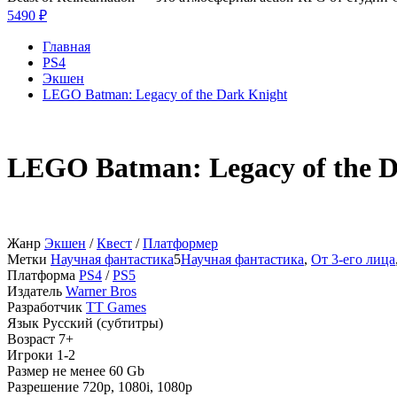
5490 ₽
Главная
PS4
Экшен
LEGO Batman: Legacy of the Dark Knight
LEGO Batman: Legacy of the D
Жанр
Экшен
/
Квест
/
Платформер
Метки
Научная фантастика
5
Научная фантастика
,
От 3-его лица
Платформа
PS4
/
PS5
Издатель
Warner Bros
Разработчик
TT Games
Язык
Русский (субтитры)
Возраст
7+
Игроки
1-2
Размер
не менее 60 Gb
Разрешение
720p, 1080i, 1080p