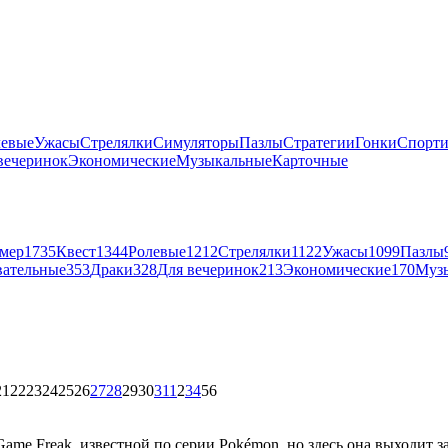
левые
Ужасы
Стрелялки
Симуляторы
Пазлы
Стратегии
Гонки
Спорт
вечеринок
Экономические
Музыкальные
Карточные
мер
1735
Квест
1344
Ролевые
1212
Стрелялки
1122
Ужасы
1099
Пазлы
вательные
353
Драки
328
Для вечеринок
213
Экономические
170
Муз
21
22
23
24
25
26
27
28
29
30
31
1
2
3
4
5
6
 Game Freak, известной по серии Pokémon, но здесь она выходит 