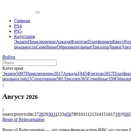
Главная
PS4
PS5
Категория
Экшен
Приключение
Аркада
Фэнтези
Платформер
Квест
Ро
реальность
Семейные
Образовательные
Триллер
Драки
Для 
Войти
Категория
Экшен
5097
Приключение
2017
Аркада
1945
Фэнтези
1817
Платфор
реальность
621
Спортивные
581
Триллер
365
Семейные
359
Образо
‹
Август
2026
›
пн
вт
ср
чт
пт
сб
вс
27
28
29
30
31
1
2
3
4
5
6
7
8
9
10
11
12
13
14
15
16
17
18
19
20
Beast of Reincarnation
Beast of Reincarnation — это атмосферная action-RPG от студии