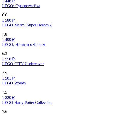
1 448 ₽
LEGO: Суперсемейка
6.6
1 580 ₽
LEGO Marvel Super Heroes 2
7.8
1 499 ₽
LEGO: Ниндзяго Фильм
6.3
1 550 ₽
LEGO CITY Undercover
7.9
1 501 ₽
LEGO Worlds
7.5
1 820 ₽
LEGO Harry Potter Collection
7.6