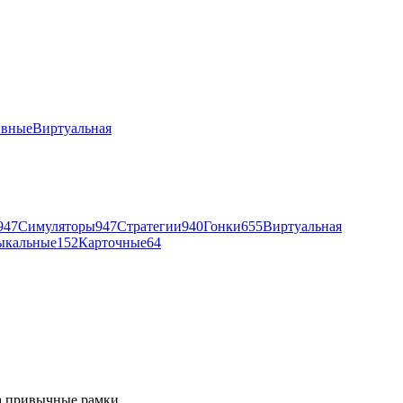
ивные
Виртуальная
947
Симуляторы
947
Стратегии
940
Гонки
655
Виртуальная
ыкальные
152
Карточные
64
за привычные рамки.