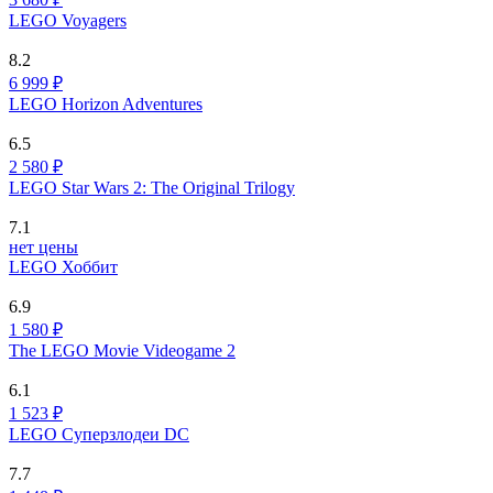
LEGO Voyagers
8.2
6 999 ₽
LEGO Horizon Adventures
6.5
2 580 ₽
LEGO Star Wars 2: The Original Trilogy
7.1
нет цены
LEGO Хоббит
6.9
1 580 ₽
The LEGO Movie Videogame 2
6.1
1 523 ₽
LEGO Суперзлодеи DC
7.7