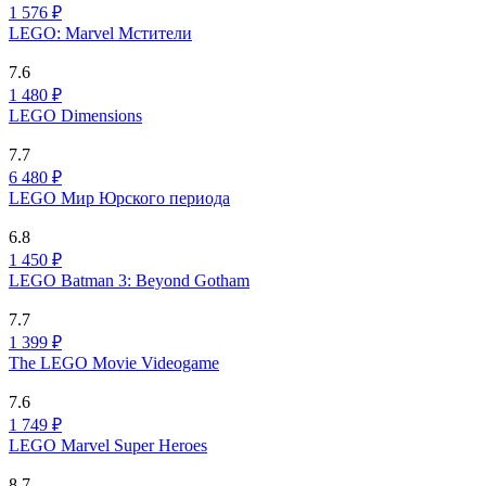
1 576 ₽
LEGO: Marvel Мстители
7.6
1 480 ₽
LEGO Dimensions
7.7
6 480 ₽
LEGO Мир Юрского периода
6.8
1 450 ₽
LEGO Batman 3: Beyond Gotham
7.7
1 399 ₽
The LEGO Movie Videogame
7.6
1 749 ₽
LEGO Marvel Super Heroes
8.7