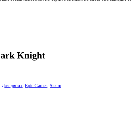
ark Knight
,
Для двоих
,
Epic Games
,
Steam