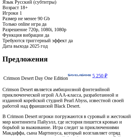
Язык
Русский (субтитры)
Возраст
18+
Игроки
1
Размер
не менее 90 Gb
Только online игра
да
Разрешение
720p, 1080i, 1080p
Функция вибрации
да
Требуются триггерный эффект
да
Дата выхода
2025 год
Предложения
5 250 ₽
Crimson Desert Day One Edition
Crimson Desert является амбициозной фэнтезийной
приключенческой игрой AAA-класса, разработанной и
изданной корейской студией Pearl Abyss, известной своей
работой над франшизой Black Desert.
В Crimson Desert игроки погружаются в суровый и жестокий
мир континента Пайуэлл, где история пишется кровью и
борьбой за выживание. Игра следит за приключениями
Макдаффа, сына Мартинуса, который возглавляет отряд