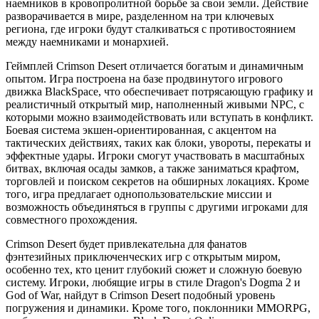
наемников в кровопролитной борьбе за свои земли. Действие
разворачивается в мире, разделенном на три ключевых
региона, где игроки будут сталкиваться с противостоянием
между наемниками и монархией.
Геймплей Crimson Desert отличается богатым и динамичным
опытом. Игра построена на базе продвинутого игрового
движка BlackSpace, что обеспечивает потрясающую графику и
реалистичный открытый мир, наполненный живыми NPC, с
которыми можно взаимодействовать или вступать в конфликт.
Боевая система экшен-ориентированная, с акцентом на
тактических действиях, таких как блоки, увороты, перекаты и
эффектные удары. Игроки смогут участвовать в масштабных
битвах, включая осады замков, а также заниматься крафтом,
торговлей и поиском секретов на обширных локациях. Кроме
того, игра предлагает однопользовательские миссии и
возможность объединяться в группы с другими игроками для
совместного прохождения.
Crimson Desert будет привлекательна для фанатов
фэнтезийных приключенческих игр с открытым миром,
особенно тех, кто ценит глубокий сюжет и сложную боевую
систему. Игроки, любящие игры в стиле Dragon's Dogma 2 и
God of War, найдут в Crimson Desert подобный уровень
погружения и динамики. Кроме того, поклонники MMORPG,