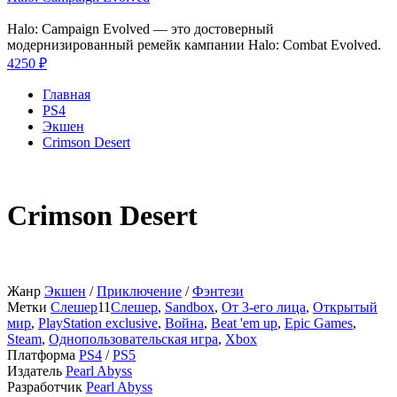
Halo: Campaign Evolved — это достоверный
модернизированный ремейк кампании Halo: Combat Evolved.
4250 ₽
Главная
PS4
Экшен
Crimson Desert
Crimson Desert
Жанр
Экшен
/
Приключение
/
Фэнтези
Метки
Слешер
11
Слешер
,
Sandbox
,
От 3-его лица
,
Открытый
мир
,
PlayStation exclusive
,
Война
,
Beat 'em up
,
Epic Games
,
Steam
,
Однопользовательская игра
,
Xbox
Платформа
PS4
/
PS5
Издатель
Pearl Abyss
Разработчик
Pearl Abyss