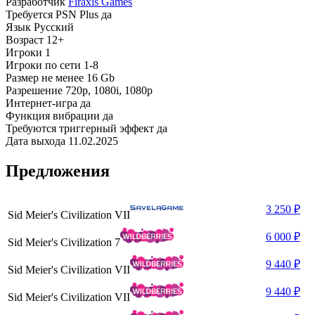
Разработчик
Firaxis Games
Требуется PSN Plus
да
Язык
Русский
Возраст
12+
Игроки
1
Игроки по сети
1-8
Размер
не менее 16 Gb
Разрешение
720p, 1080i, 1080p
Интернет-игра
да
Функция вибрации
да
Требуются триггерный эффект
да
Дата выхода
11.02.2025
Предложения
3 250 ₽
Sid Meier's Civilization VII
6 000 ₽
Sid Meier's Civilization 7
9 440 ₽
Sid Meier's Civilization VII
9 440 ₽
Sid Meier's Civilization VII