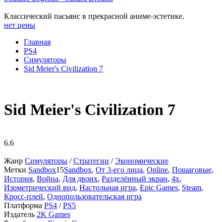
Классический пасьянс в прекрасной аниме-эстетике.
нет цены
Главная
PS4
Симуляторы
Sid Meier's Civilization 7
Sid Meier's Civilization 7
6.6
Жанр
Симуляторы
/
Стратегии
/
Экономические
Метки
Sandbox
15
Sandbox
,
От 3-его лица
,
Online
,
Пошаговые
,
История
,
Война
,
Для двоих
,
Разделённый экран
,
4x
,
Изометрический вид
,
Настольная игра
,
Epic Games
,
Steam
,
Кросс-плей
,
Однопользовательская игра
Платформа
PS4
/
PS5
Издатель
2K Games